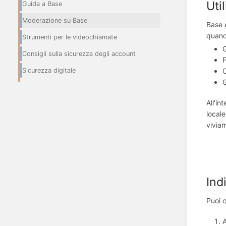
Uti
Guida a Base
Moderazione su Base
Base è
quand
Strumenti per le videochiamate
G
Consigli sulla sicurezza degli account
Sicurezza digitale
G
All'in
locale
vivia
Ind
Puoi c
A