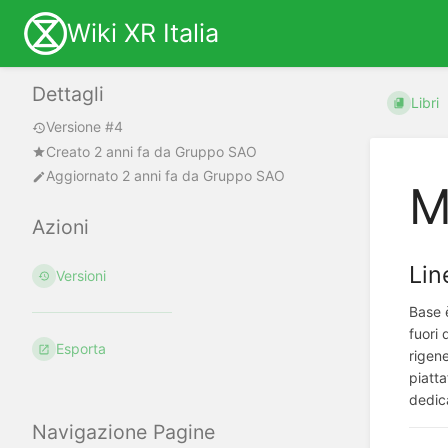
Wiki XR Italia
Dettagli
Libri
Versione #4
Creato
2 anni fa
da
Gruppo SAO
Aggiornato
2 anni fa
da
Gruppo SAO
M
Azioni
Lin
Versioni
Base è
fuori
Esporta
rigene
piatt
dedica
Navigazione Pagine