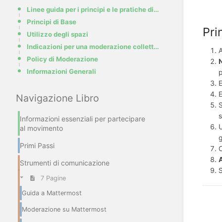
Linee guida per i principi e le pratiche di moderazione di Base
Principi di Base
Pri
Utilizzo degli spazi
Indicazioni per una moderazione collettiva
A
Policy di Moderazione
Informazioni Generali
p
Navigazione Libro
S
s
Informazioni essenziali per partecipare
U
al movimento
Primi Passi
Strumenti di comunicazione
S
7 Pagine
Guida a Mattermost
Moderazione su Mattermost