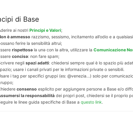
ncipi di Base
derire ai nostri
Principi e Valori
;
Non è ammesso
razzismo, sessismo, incitamento all’odio e a qualsias
ossano ferire la sensibilità altrui;
Essere
rispettosә
lә unә con lә altrә, utilizzare la
Comunicazione Non
Essere
concisә
: non fare spam;
crivere negli
spazi adatti
: chiedersi sempre qual è lo spazio più adatto
pazio; usare i canali privati per le informazioni private o sensibili.
sare i tag per specifici gruppi (es: @venezia...) solo per comunicazi
gruppo;
Chiedere
consenso
esplicito per aggiungere persone a Base e/o diffon
Assumersi la responsabilità
dei propri post, chiedersi se il proprio p
eguire le linee guida specifiche di Base a
questo link
.