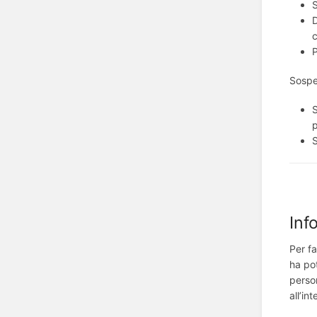
S
D
c
P
Sospe
S
p
S
Inf
Per fa
ha pot
perso
all’in