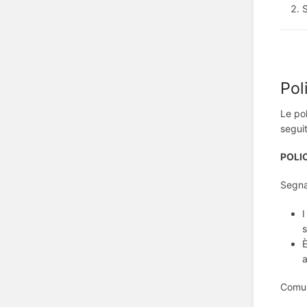
S
Pol
Le pol
seguit
POLI
Segnal
I
s
È
Comun