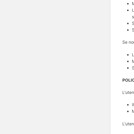
M
L
s
S
S
Se non
L
M
S
POLI
L'ute
I
M
L'ute