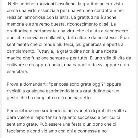
Nelle antiche tradizioni filosofiche, la gratitudine era vista
come una virtù essenziale per una vita ben condotta e per
relazioni armoniose con lɜ altrɜ. La gratitudine è anche
memoria e attraverso questa, riconoscimento di sé. La
gratitudine è certamente una virtù che ci aiuta a riconoscere i
doni che riceviamo dalla vita, dallɜ altrɜ e da noi stessɜ. È un
sentimento che ci rende più felici, più generosɜ e apertɜ al
cambiamento. Tuttavia, la gratitudine non è una ricetta
magica che funziona sempre e per tuttɜ. E' uno stile di vita da
coltivare e da approfondire, una capacità da sviluppare e da
esercitare.
Prova a domandarti: "per cosa sono gratə oggi?" oppure
rivolgiti a qualcunə esprimendo la tua gratidutine per un
gesto che ha compiuto o ciò che ha detto.
Per celebrazione si intendono una varietà di pratiche volte a
dare valore e importanza a quanto successo e per cui ci
sentiamo gratə. Può essere una festa o un dono che ci
facciamo e condividiamo con chi è connessə a noi.