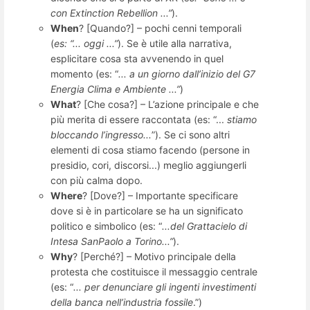
con Extinction Rebellion ...”
).
When
? [Quando?] – pochi cenni temporali
(
es: “... oggi ...”
). Se è utile alla narrativa,
esplicitare cosa sta avvenendo in quel
momento (es: “
... a un giorno dall’inizio del G7
Energia Clima e Ambiente ...”
)
What
? [Che cosa?] – L’azione principale e che
più merita di essere raccontata (es: “...
stiamo
bloccando l’ingresso...
”). Se ci sono altri
elementi di cosa stiamo facendo (persone in
presidio, cori, discorsi...) meglio aggiungerli
con più calma dopo.
Where
? [Dove?] – Importante specificare
dove si è in particolare se ha un significato
politico e simbolico (es: “
...del Grattacielo di
Intesa SanPaolo a Torino...”
).
Why
? [Perché?] – Motivo principale della
protesta che costituisce il messaggio centrale
(es: “
... per denunciare gli ingenti investimenti
della banca nell’industria fossile
.”)