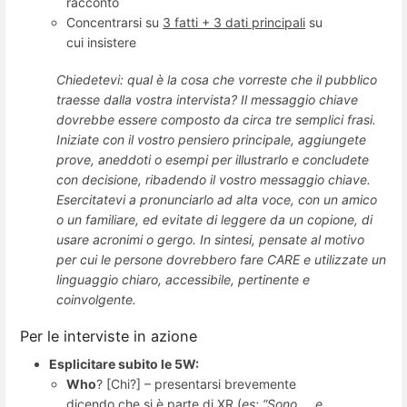
racconto
Concentrarsi su
3 fatti + 3 dati principali
su
cui insistere
Chiedetevi: qual è la cosa che vorreste che il pubblico
traesse dalla vostra intervista? Il messaggio chiave
dovrebbe essere composto da circa tre semplici frasi.
Iniziate con il vostro pensiero principale, aggiungete
p
r
ove, aneddoti o esempi per illustrarlo e concludete
con decisione, ribadendo il vostro messaggio chiave.
Esercitatevi a pronunciarlo ad alta voce, con un amico
o un familiare, ed evitate di leggere da un copione, di
usare acronimi o gergo. In sintesi, pens
ate al motivo
per cui le persone dovrebbero fare CARE e utilizzate un
linguaggio chiaro, accessibile, pertinente e
coinvolgente.
Per le interviste in azione
Esplicitare subito le 5W:
Who
? [Chi?] – presentarsi brevemente
dicendo che si è parte di XR (
es: “Sono ... e