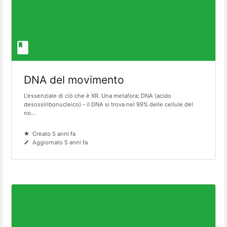
DNA del movimento
L'essenziale di ciò che è XR. Una metafora: DNA (acido
desossiribonucleico) - il DNA si trova nel 99% delle cellule del
no...
Creato 5 anni fa
Aggiornato 5 anni fa