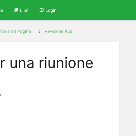
ie
Libri
Login
Versioni Pagina
Revisione #62
r una riunione
a