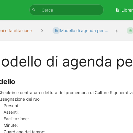
Librer
ni e facilitazione
Modello di agenda per ...
odello di agenda pe
ello
heck-in e centratura o lettura del promemoria di Culture Rigenerativ
ssegnazione dei ruoli
Presenti:
Assenti:
Facilitazione:
Minute:
Guardianə del tempo: