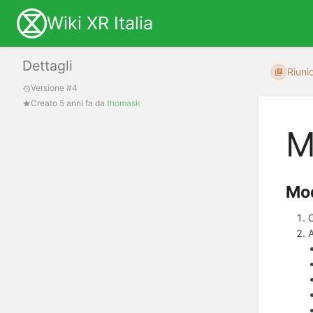
Wiki XR Italia
Dettagli
Riunio
Versione #4
Creato
5 anni fa
da
thomask
M
Mod
C
A