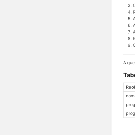
O
R
A
R
A que
Tabe
Ruol
nome
prog
prog