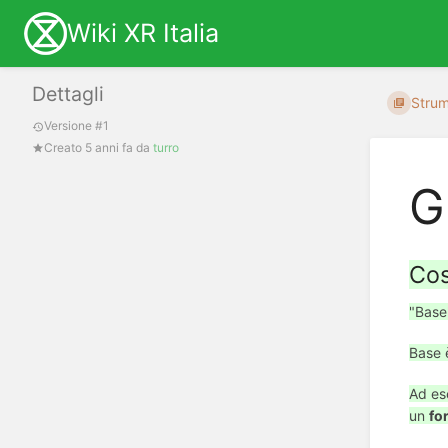
Wiki XR Italia
Dettagli
Strum
Versione #1
Creato
5 anni fa
da
turro
G
Cos
"Base"
Base è
Ad es
un
fo