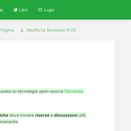
ie
Libri
Login
i Pagina
Modifiche Revisione #100
, basata su tecnologia open-source
Discourse
.
iche
dove trovare
risorse
e
discussioni
utili,
anamente.