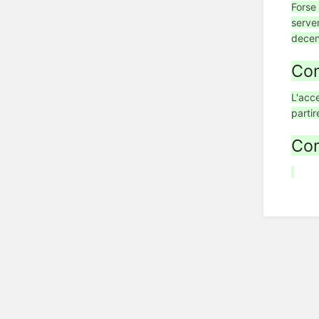
Forse 
server
decen
Com
L'acce
partir
Com