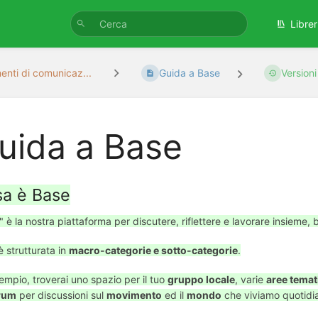
Librer
enti di comunicaz...
Guida a Base
Version
uida a Base
a è Base
 è la nostra piattaforma per discutere, riflettere e lavorare insieme
 strutturata in
macro-categorie e sotto-categorie
.
empio, troverai uno spazio per il tuo
gruppo locale
, varie
aree temat
rum
per discussioni sul
movimento
ed il
mondo
che viviamo quotidi