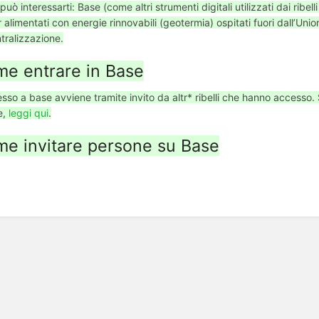
può interessarti: Base (come altri strumenti digitali utilizzati dai ribell
 alimentati con energie rinnovabili (geotermia) ospitati fuori dall’Un
tralizzazione.
e entrare in Base
sso a base avviene tramite invito da altr* ribelli che hanno accesso.
e,
leggi qui
.
e invitare persone su Base